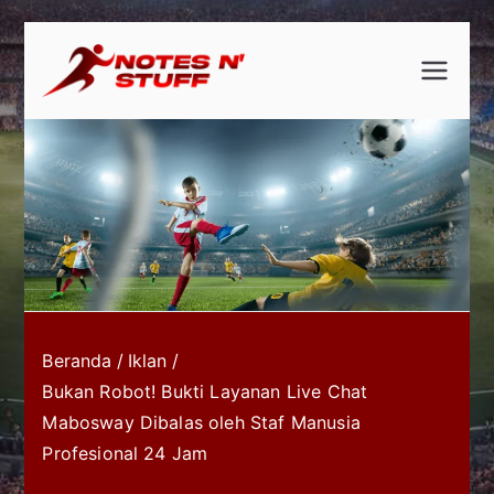
Loncat
ke
notesnst
notesnstuff
konten
uff
Beranda
Iklan
Bukan Robot! Bukti Layanan Live Chat
Mabosway Dibalas oleh Staf Manusia
Profesional 24 Jam