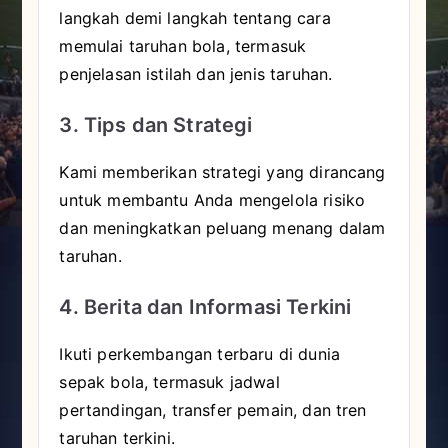
langkah demi langkah tentang cara
memulai taruhan bola, termasuk
penjelasan istilah dan jenis taruhan.
3. Tips dan Strategi
Kami memberikan strategi yang dirancang
untuk membantu Anda mengelola risiko
dan meningkatkan peluang menang dalam
taruhan.
4. Berita dan Informasi Terkini
Ikuti perkembangan terbaru di dunia
sepak bola, termasuk jadwal
pertandingan, transfer pemain, dan tren
taruhan terkini.