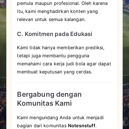
pemula maupun profesional. Oleh karena
itu, kami menghadirkan konten yang
relevan untuk semua kalangan.
C. Komitmen pada Edukasi
Kami tidak hanya memberikan prediksi,
tetapi juga membantu pengguna
memahami cara kerja judi bola agar dapat
membuat keputusan yang cerdas.
Bergabung dengan
Komunitas Kami
Kami mengundang Anda untuk menjadi
bagian dari komunitas
Notesnstuff
.