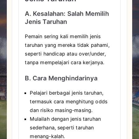
A. Kesalahan: Salah Memilih
Jenis Taruhan
Pemain sering kali memilih jenis
taruhan yang mereka tidak pahami,
seperti handicap atau over/under,
tanpa mempelajari cara kerjanya.
B. Cara Menghindarinya
Pelajari berbagai jenis taruhan,
termasuk cara menghitung odds
dan risiko masing-masing.
Mulailah dengan jenis taruhan
sederhana, seperti taruhan
menang-kalah.