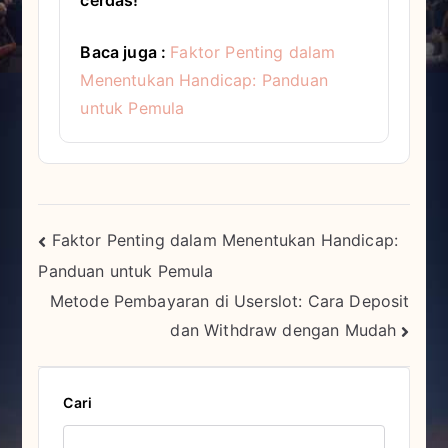
cerdas!
Baca juga :
Faktor Penting dalam
Menentukan Handicap: Panduan
untuk Pemula
Navigasi
Faktor Penting dalam Menentukan Handicap:
Panduan untuk Pemula
pos
Metode Pembayaran di Userslot: Cara Deposit
dan Withdraw dengan Mudah
Cari