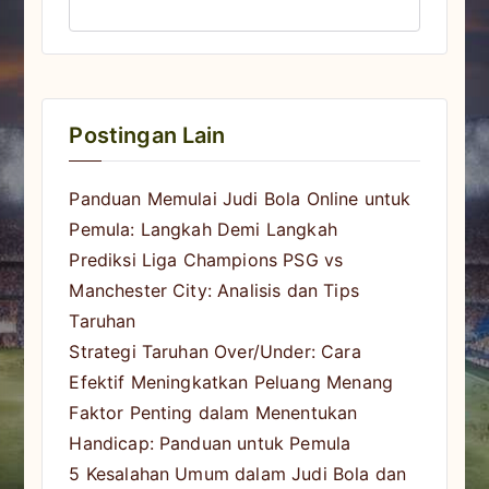
Postingan Lain
Panduan Memulai Judi Bola Online untuk
Pemula: Langkah Demi Langkah
Prediksi Liga Champions PSG vs
Manchester City: Analisis dan Tips
Taruhan
Strategi Taruhan Over/Under: Cara
Efektif Meningkatkan Peluang Menang
Faktor Penting dalam Menentukan
Handicap: Panduan untuk Pemula
5 Kesalahan Umum dalam Judi Bola dan