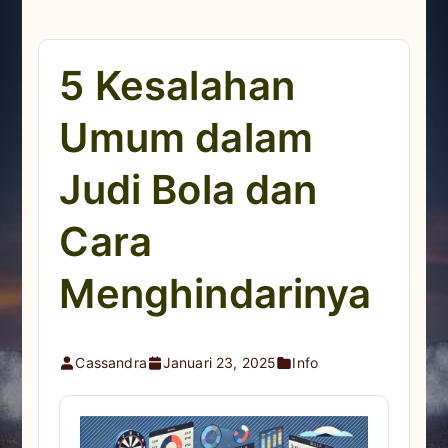
5 Kesalahan
Umum dalam
Judi Bola dan
Cara
Menghindarinya
Cassandra
Januari 23, 2025
Info