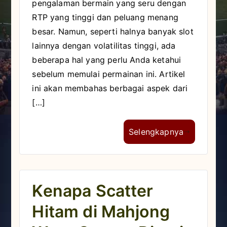
pengalaman bermain yang seru dengan
RTP yang tinggi dan peluang menang
besar. Namun, seperti halnya banyak slot
lainnya dengan volatilitas tinggi, ada
beberapa hal yang perlu Anda ketahui
sebelum memulai permainan ini. Artikel
ini akan membahas berbagai aspek dari
[…]
Selengkapnya
Kenapa Scatter
Hitam di Mahjong