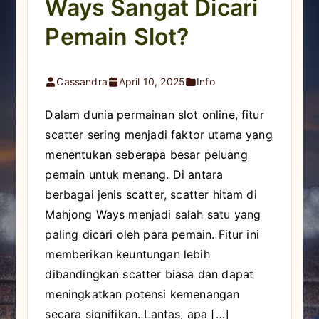
Ways Sangat Dicari
Pemain Slot?
Cassandra
April 10, 2025
Info
Dalam dunia permainan slot online, fitur
scatter sering menjadi faktor utama yang
menentukan seberapa besar peluang
pemain untuk menang. Di antara
berbagai jenis scatter, scatter hitam di
Mahjong Ways menjadi salah satu yang
paling dicari oleh para pemain. Fitur ini
memberikan keuntungan lebih
dibandingkan scatter biasa dan dapat
meningkatkan potensi kemenangan
secara signifikan. Lantas, apa […]