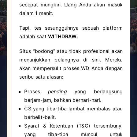
secepat mungkin. Uang Anda akan masuk
dalam 1 menit.
Tapi, tes sesungguhnya sebuah platform
adalah saat
WITHDRAW
.
Situs “bodong” atau tidak profesional akan
menunjukkan belangnya di sini. Mereka
akan mempersulit proses WD Anda dengan
seribu satu alasan:
Proses
pending
yang berlangsung
berjam-jam, bahkan berhari-hari.
CS yang tiba-tiba lambat membalas atau
berbelit-belit.
Syarat & Ketentuan (T&C) tersembunyi
yang tiba-tiba muncul untuk