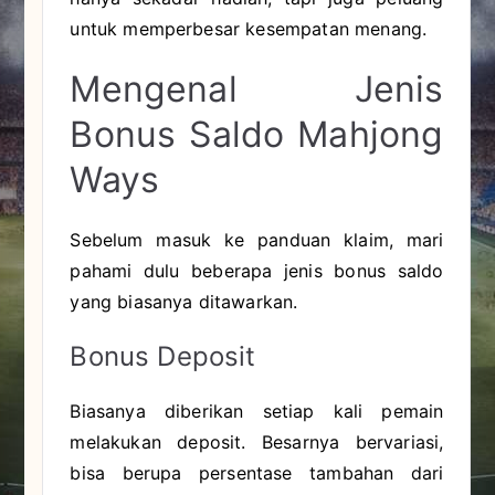
untuk memperbesar kesempatan menang.
Mengenal Jenis
Bonus Saldo Mahjong
Ways
Sebelum masuk ke panduan klaim, mari
pahami dulu beberapa jenis bonus saldo
yang biasanya ditawarkan.
Bonus Deposit
Biasanya diberikan setiap kali pemain
melakukan deposit. Besarnya bervariasi,
bisa berupa persentase tambahan dari