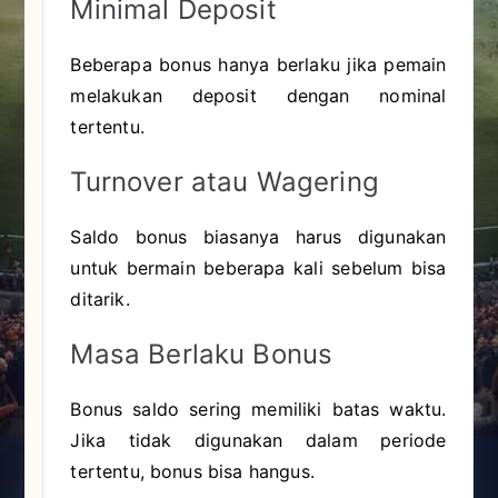
Minimal Deposit
Beberapa bonus hanya berlaku jika pemain
melakukan deposit dengan nominal
tertentu.
Turnover atau Wagering
Saldo bonus biasanya harus digunakan
untuk bermain beberapa kali sebelum bisa
ditarik.
Masa Berlaku Bonus
Bonus saldo sering memiliki batas waktu.
Jika tidak digunakan dalam periode
tertentu, bonus bisa hangus.