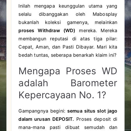
Inilah mengapa keunggulan utama yang
selalu dibanggakan oleh Mabosplay
bukanlah koleksi gamenya, melainkan
proses Withdraw (WD)
mereka. Mereka
membangun reputasi di atas tiga pilar:
Cepat, Aman, dan Pasti Dibayar. Mari kita
bedah tuntas, seberapa benarkah klaim ini?
Mengapa Proses WD
adalah Barometer
Kepercayaan No. 1?
Gampangnya begini:
semua situs slot jago
dalam urusan DEPOSIT.
Proses deposit di
mana-mana pasti dibuat semudah dan