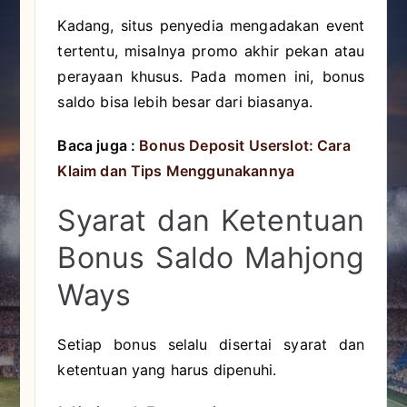
Kadang, situs penyedia mengadakan event
tertentu, misalnya promo akhir pekan atau
perayaan khusus. Pada momen ini, bonus
saldo bisa lebih besar dari biasanya.
Baca juga :
Bonus Deposit Userslot: Cara
Klaim dan Tips Menggunakannya
Syarat dan Ketentuan
Bonus Saldo Mahjong
Ways
Setiap bonus selalu disertai syarat dan
ketentuan yang harus dipenuhi.