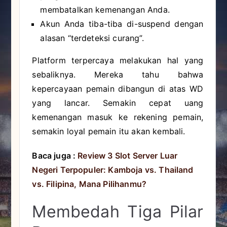
membatalkan kemenangan Anda.
Akun Anda tiba-tiba di-suspend dengan
alasan “terdeteksi curang”.
Platform terpercaya melakukan hal yang
sebaliknya. Mereka tahu bahwa
kepercayaan pemain dibangun di atas WD
yang lancar. Semakin cepat uang
kemenangan masuk ke rekening pemain,
semakin loyal pemain itu akan kembali.
Baca juga :
Review 3 Slot Server Luar
Negeri Terpopuler: Kamboja vs. Thailand
vs. Filipina, Mana Pilihanmu?
Membedah Tiga Pilar