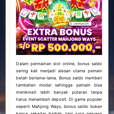
Dalam permainan slot online, bonus saldo
sering kali menjadi alasan utama pemain
betah berlama-lama. Bonus saldo memberi
tambahan modal sehingga pemain bisa
menikmati lebih banyak putaran tanpa
harus menambah deposit. Di game populer
seperti Mahjong Ways, bonus saldo bukan
hanya sekadar hadiah, tapi juga peluang