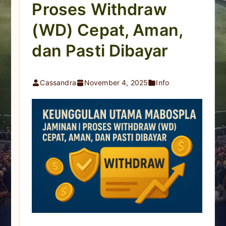
Proses Withdraw
(WD) Cepat, Aman,
dan Pasti Dibayar
Cassandra
November 4, 2025
Info