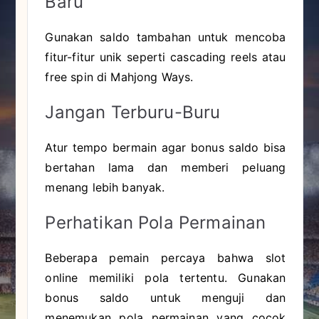
Baru
Gunakan saldo tambahan untuk mencoba
fitur-fitur unik seperti cascading reels atau
free spin di Mahjong Ways.
Jangan Terburu-Buru
Atur tempo bermain agar bonus saldo bisa
bertahan lama dan memberi peluang
menang lebih banyak.
Perhatikan Pola Permainan
Beberapa pemain percaya bahwa slot
online memiliki pola tertentu. Gunakan
bonus saldo untuk menguji dan
menemukan pola permainan yang cocok