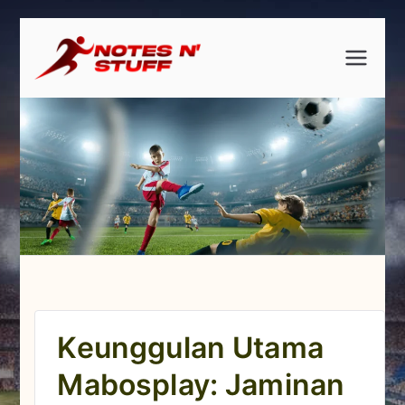
Loncat
ke
notesnst
notesnstuff
konten
uff
Keunggulan Utama
Mabosplay: Jaminan