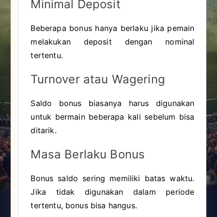
Minimal Deposit
Beberapa bonus hanya berlaku jika pemain
melakukan deposit dengan nominal
tertentu.
Turnover atau Wagering
Saldo bonus biasanya harus digunakan
untuk bermain beberapa kali sebelum bisa
ditarik.
Masa Berlaku Bonus
Bonus saldo sering memiliki batas waktu.
Jika tidak digunakan dalam periode
tertentu, bonus bisa hangus.