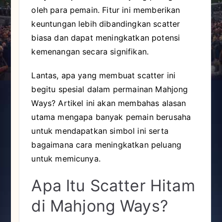
oleh para pemain. Fitur ini memberikan
keuntungan lebih dibandingkan scatter
biasa dan dapat meningkatkan potensi
kemenangan secara signifikan.
Lantas, apa yang membuat scatter ini
begitu spesial dalam permainan Mahjong
Ways? Artikel ini akan membahas alasan
utama mengapa banyak pemain berusaha
untuk mendapatkan simbol ini serta
bagaimana cara meningkatkan peluang
untuk memicunya.
Apa Itu Scatter Hitam
di Mahjong Ways?