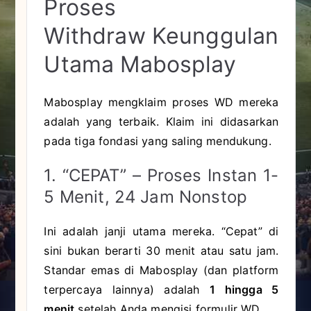
Proses
Withdraw Keunggulan
Utama Mabosplay
Mabosplay mengklaim proses WD mereka
adalah yang terbaik. Klaim ini didasarkan
pada tiga fondasi yang saling mendukung.
1. “CEPAT” – Proses Instan 1-
5 Menit, 24 Jam Nonstop
Ini adalah janji utama mereka. “Cepat” di
sini bukan berarti 30 menit atau satu jam.
Standar emas di Mabosplay (dan platform
terpercaya lainnya) adalah
1 hingga 5
menit
setelah Anda mengisi formulir WD.