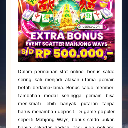
Dalam permainan slot online, bonus saldo
sering kali menjadi alasan utama pemain
betah berlama-lama. Bonus saldo memberi
tambahan modal sehingga pemain bisa
menikmati lebih banyak putaran tanpa
harus menambah deposit. Di game populer
seperti Mahjong Ways, bonus saldo bukan
hanya sekadar hadiah, tapi juga peluang