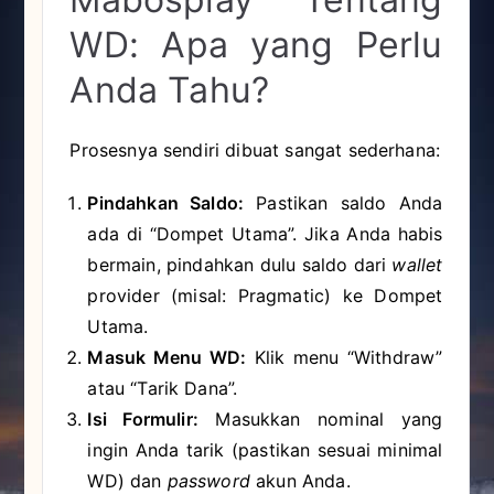
WD: Apa yang Perlu
Anda Tahu?
Prosesnya sendiri dibuat sangat sederhana:
Pindahkan Saldo:
Pastikan saldo Anda
ada di “Dompet Utama”. Jika Anda habis
bermain, pindahkan dulu saldo dari
wallet
provider (misal: Pragmatic) ke Dompet
Utama.
Masuk Menu WD:
Klik menu “Withdraw”
atau “Tarik Dana”.
Isi Formulir:
Masukkan nominal yang
ingin Anda tarik (pastikan sesuai minimal
WD) dan
password
akun Anda.