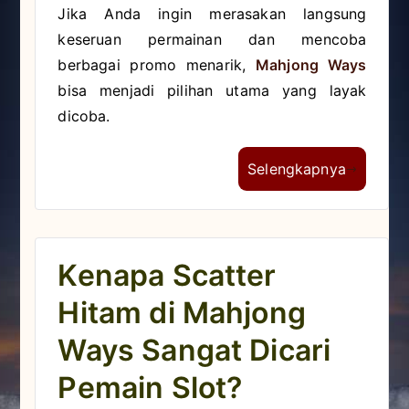
Jika Anda ingin merasakan langsung
keseruan permainan dan mencoba
berbagai promo menarik,
Mahjong Ways
bisa menjadi pilihan utama yang layak
dicoba.
Selengkapnya
Kenapa Scatter
Hitam di Mahjong
Ways Sangat Dicari
Pemain Slot?